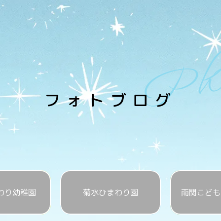
Pho
フォトブログ
わり幼稚園
菊水ひまわり園
南関こども