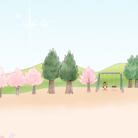
" alt="">
" a