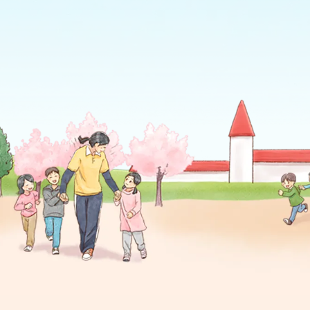
lt="">
" alt="">
" al