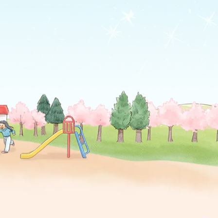
t="">